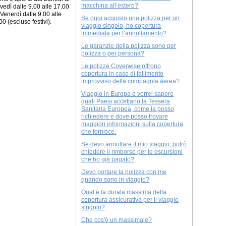
macchina all’estero?
vedì dalle 9.00 alle 17.00
l Venerdì dalle 9.00 alle
Se oggi acquisto una polizza per un
00 (escluso festivi).
viaggio singolo, ho copertura
immediata per l’annullamento?
Le garanzie della polizza sono per
polizza o per persona?
Le polizze Coverwise offrono
copertura in caso di fallimento
improvviso della compagnia aerea?
Viaggio in Europa e vorrei sapere
quali Paesi accettano la Tessera
Sanitaria Europea, come la posso
richiedere e dove posso trovare
maggiori informazioni sulla copertura
che fornisce.
Se devo annullare il mio viaggio, potrò
chiedere il rimborso per le escursioni
che ho già pagato?
Devo portare la polizza con me
quando sono in viaggio?
Qual è la durata massima della
copertura assicurativa per il viaggio
singolo?
Che cos'è un massimale?