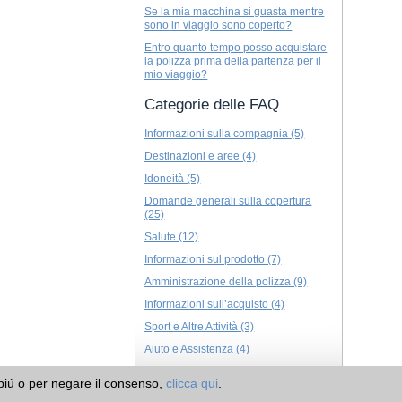
Se la mia macchina si guasta mentre
sono in viaggio sono coperto?
Entro quanto tempo posso acquistare
la polizza prima della partenza per il
mio viaggio?
Categorie delle FAQ
Informazioni sulla compagnia (5)
Destinazioni e aree (4)
Idoneità (5)
Domande generali sulla copertura
(25)
Salute (12)
Informazioni sul prodotto (7)
Amministrazione della polizza (9)
Informazioni sull’acquisto (4)
Sport e Altre Attività (3)
Aiuto e Assistenza (4)
 piú o per negare il consenso,
clicca qui
.
Richiedere un preventivo per l’assicurazione viaggio >
Assicurare un biglietto a