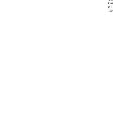
Gio
e i
13.