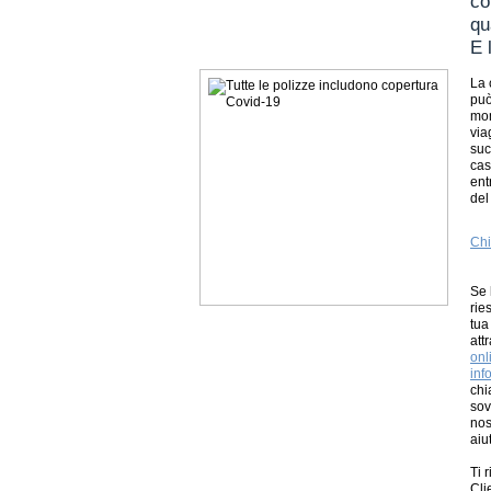
co
qu
E 
La 
può
mom
via
suc
cas
ent
del
Chi
Se 
rie
tua
att
onl
inf
chi
sov
nos
aiut
Ti 
Cli