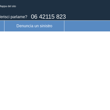
appa del sito
06 42115 823
erisci parlarne?
Denuncia un sinistro