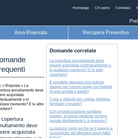
Homepage
Chi siamo
Contattaci
M
Pref
Area Riservata
Recupera Preventivo
Domande correlate
omande
La copertura annullamento deve
essere acquistata contestualmente o
requenti
in qualsiasi momento? E le altre
coperture?
È possibile stipulare una polizza
Q
»
Risposta
»
La
viaggio per coprire viaggi con biglietti
ertura annullamento deve
di sola andata o aperti?
ere acquistata
Cosa si intende per coppia, famiglia,
testualmente o in
familiare o gruppo?
lsiasi momento? E le altre
erture?
Con un'assicurazione sanitaria
viaggio, le spese mediche verrano
 copertura
pagate direttamente o a rimborso?
nullamento deve
La polizza copre anche se il viaggio è
sere acquistata
sconsigliato dal Ministero degli Affari
Esteri?