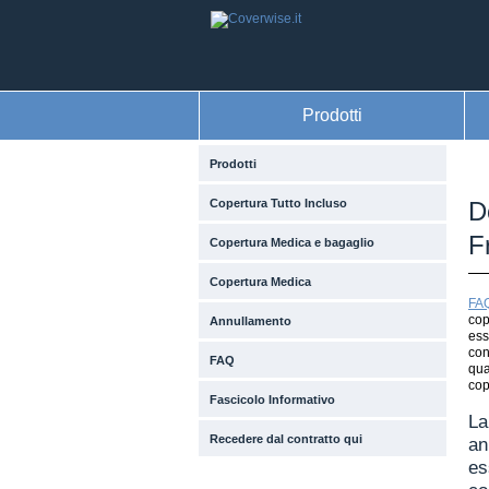
Prodotti
Prodotti
Copertura Tutto Incluso
D
F
Copertura Medica e bagaglio
Copertura Medica
FA
cop
Annullamento
ess
con
FAQ
qua
cop
Fascicolo Informativo
La
Recedere dal contratto qui
an
es