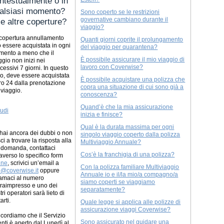
ntestualmente o in
alsiasi momento?
Sono coperto se le restrizioni
governative cambiano durante il
le altre coperture?
viaggio?
copertura annullamento
Quanti giorni coprite il prolungamento
 essere acquistata in ogni
del viaggio per quarantena?
ento a meno che il
È possibile assicurare il mio viaggio di
ggio non inizi nei
lavoro con Coverwise?
cessivi 7 giorni. In questo
o, deve essere acquistata
È possibile acquistare una polizza che
ro 24 dalla prenotazione
copra una situazione di cui sono già a
 viaggio.
conoscenza?
Quand’è che la mia assicurazione
udi
inizia e finisce?
Qual è la durata massima per ogni
hai ancora dei dubbi o non
singolo viaggio coperto dalla polizza
sci a trovare la risposta alla
Multiviaggio Annuale?
 domanda, contattaci
Cos’è la franchigia di una polizza?
raverso lo specifico form
ine
, scrivici un’email a
Con la polizza familiare Multiviaggio
o@coverwise.it
oppure
Annuale io e il/la mio/a compagno/a
amaci al numero
siamo coperti se viaggiamo
raimpresso e uno dei
separatamente?
tri operatori sarà lieto di
arti.
Quale legge si applica alle polizze di
assicurazione viaggi Coverwise?
ricordiamo che il Servizio
Sono assicurato nel guidare una
enti è aperto dal Lunedì al