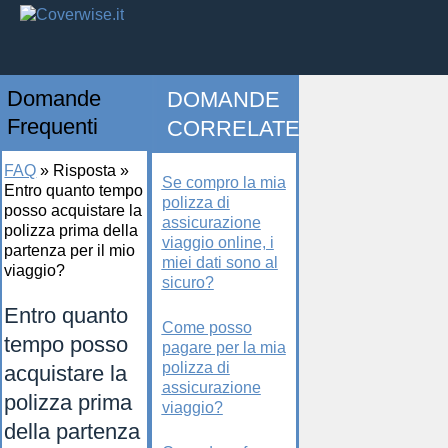
Domande
DOMANDE
Frequenti
CORRELATE
FAQ
»
Risposta
»
Se compro la mia
Entro quanto tempo
polizza di
posso acquistare la
assicurazione
polizza prima della
viaggio online, i
partenza per il mio
miei dati sono al
viaggio?
sicuro?
Entro quanto
Come posso
tempo posso
pagare per la mia
polizza di
acquistare la
assicurazione
polizza prima
viaggio?
della partenza