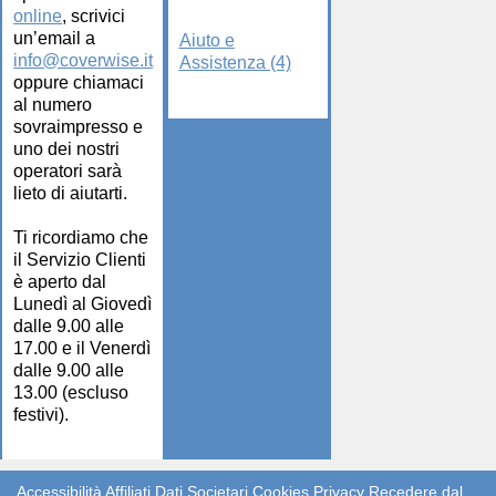
online
, scrivici
un’email a
Aiuto e
info@coverwise.it
Assistenza (4)
oppure chiamaci
al numero
sovraimpresso e
uno dei nostri
operatori sarà
lieto di aiutarti.
Ti ricordiamo che
il Servizio Clienti
è aperto dal
Lunedì al Giovedì
dalle 9.00 alle
17.00 e il Venerdì
dalle 9.00 alle
13.00 (escluso
festivi).
Accessibilità
Affiliati
Dati Societari
Cookies
Privacy
Recedere dal