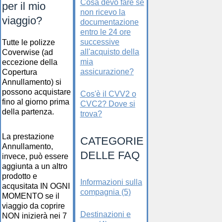
Cosa devo fare se
per il mio
non ricevo la
viaggio?
documentazione
entro le 24 ore
successive
Tutte le polizze
all'acquisto della
Coverwise (ad
mia
eccezione della
assicurazione?
Copertura
Annullamento) si
possono acquistare
Cos'è il CVV2 o
fino al giorno prima
CVC2? Dove si
della partenza.
trova?
La prestazione
CATEGORIE
Annullamento,
DELLE FAQ
invece, può essere
aggiunta a un altro
prodotto e
Informazioni sulla
acqusitata IN OGNI
compagnia (5)
MOMENTO se il
viaggio da coprire
Destinazioni e
NON inizierà nei 7