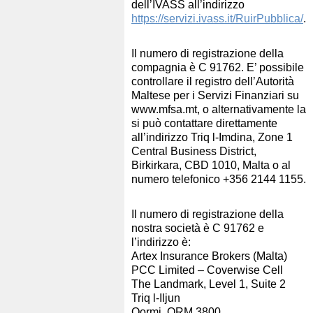
dell’IVASS all’indirizzo
https://servizi.ivass.it/RuirPubblica/
.
Il numero di registrazione della
compagnia è C 91762. E’ possibile
controllare il registro dell’Autorità
Maltese per i Servizi Finanziari su
www.mfsa.mt, o alternativamente la
si può contattare direttamente
all’indirizzo Triq l-Imdina, Zone 1
Central Business District,
Birkirkara, CBD 1010, Malta o al
numero telefonico +356 2144 1155.
Il numero di registrazione della
nostra società è C 91762 e
l’indirizzo è:
Artex Insurance Brokers (Malta)
PCC Limited – Coverwise Cell
The Landmark, Level 1, Suite 2
Triq l-Iljun
Qormi, QRM 3800