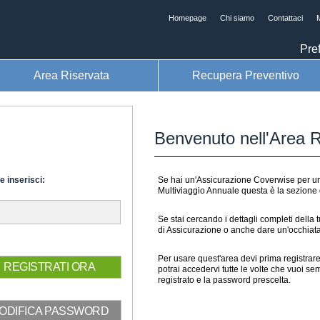
Homepage
Chi siamo
Contattaci
M
Pref
Area Riservata
Recupera Preventivo
Benvenuto nell'Area R
 inserisci:
Se hai un'Assicurazione Coverwise per u
Multiviaggio Annuale questa è la sezione d
Se stai cercando i dettagli completi della tu
di Assicurazione o anche dare un'occhiata
Per usare quest'area devi prima registrare
REGISTRATI ORA
potrai accedervi tutte le volte che vuoi s
registrato e la password prescelta.
ODIFICA PASSWORD