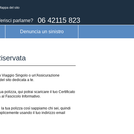
appa del sito
06 42115 823
erisci parlarne?
Denuncia un sinistro
iservata
n Viaggio Singolo o un'Assicurazione
el sito dedicata a te.
a polizza, qui potrai scaricare il tuo Certificato
 al Fascicolo Informativo.
 la tua polizza così sappiamo chi sei, quindi
emplicemente usando il tuo indirizzo email