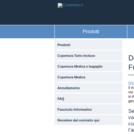
Prodotti
Prodotti
Copertura Tutto Incluso
D
F
Copertura Medica e bagaglio
Copertura Medica
FA
il 
Annullamento
cui
in 
FAQ
geo
Fascicolo Informativo
Se
va
Recedere dal contratto qui
cu
l’