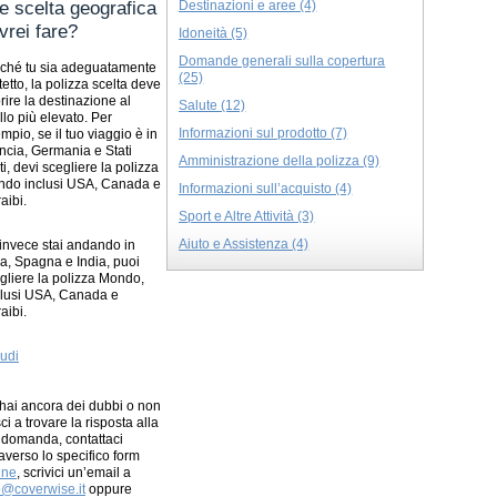
e scelta geografica
Destinazioni e aree (4)
vrei fare?
Idoneità (5)
Domande generali sulla copertura
ché tu sia adeguatamente
(25)
tetto, la polizza scelta deve
rire la destinazione al
Salute (12)
ello più elevato. Per
Informazioni sul prodotto (7)
mpio, se il tuo viaggio è in
ncia, Germania e Stati
Amministrazione della polizza (9)
ti, devi scegliere la polizza
do inclusi USA, Canada e
Informazioni sull’acquisto (4)
aibi.
Sport e Altre Attività (3)
Aiuto e Assistenza (4)
invece stai andando in
lia, Spagna e India, puoi
gliere la polizza Mondo,
lusi USA, Canada e
aibi.
udi
hai ancora dei dubbi o non
sci a trovare la risposta alla
 domanda, contattaci
raverso lo specifico form
ine
, scrivici un’email a
o@coverwise.it
oppure