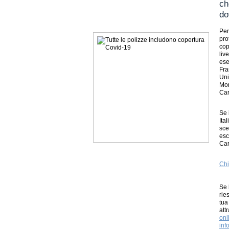
ch
do
Per
pro
cop
liv
ese
Fra
Uni
Mon
Car
Se 
Ita
sce
esc
Car
Chi
Se 
rie
tua
att
onl
inf