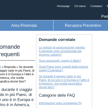
Homepage
Chi siamo
Contattaci
M
Pref
Area Riservata
Recupera Preventivo
Domande correlate
omande
Le polizze di assicurazione viaggio
Coverwise sono riconosciute dal
requenti
governo cubano?
Sono assicurati i viaggi in Italia?
Quali Paesi sono coperti dalle polizze
Q
»
Risposta
»
Se durante
viaggi Coverwise?
viaggio vado in più Paesi, di
 uno è in Europa e l’altro è
Se durante il viaggio vado in più
America, che scelta
Paesi, di cui uno è in Europa e l’altro è
grafica dovrei fare?
in America, che scelta geografica
dovrei fare?
 durante il viaggio
do in più Paesi, di
Categorie delle FAQ
i uno è in Europa e
Informazioni sulla compagnia (5)
altro è in America,