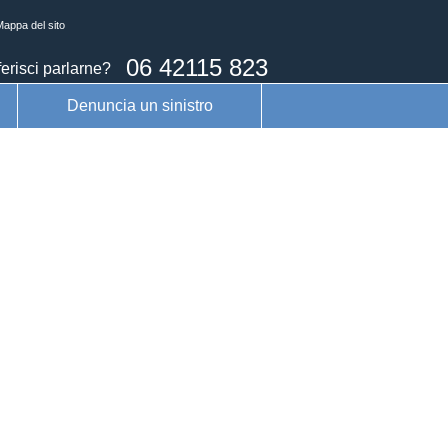
appa del sito
06 42115 823
erisci parlarne?
Denuncia un sinistro