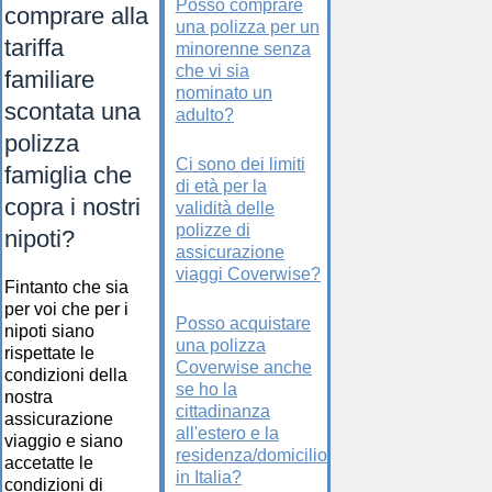
Posso comprare
comprare alla
una polizza per un
tariffa
minorenne senza
che vi sia
familiare
nominato un
scontata una
adulto?
polizza
Ci sono dei limiti
famiglia che
di età per la
copra i nostri
validità delle
polizze di
nipoti?
assicurazione
viaggi Coverwise?
Fintanto che sia
per voi che per i
Posso acquistare
nipoti siano
una polizza
rispettate le
Coverwise anche
condizioni della
se ho la
nostra
cittadinanza
assicurazione
all'estero e la
viaggio e siano
residenza/domicilio
accetatte le
in Italia?
condizioni di