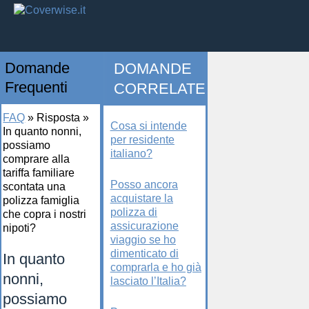
Domande
DOMANDE
Frequenti
CORRELATE
FAQ
»
Risposta
»
Cosa si intende
In quanto nonni,
per residente
possiamo
italiano?
comprare alla
tariffa familiare
Posso ancora
scontata una
acquistare la
polizza famiglia
polizza di
che copra i nostri
assicurazione
nipoti?
viaggio se ho
dimenticato di
In quanto
comprarla e ho già
nonni,
lasciato l’Italia?
possiamo