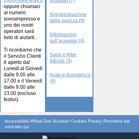
info@coverwise.it
prodotto (7)
oppure chiamaci
al numero
Amministrazione
sovraimpresso e
della polizza (9)
uno dei nostri
operatori sarà
Informazioni
lieto di aiutarti.
sull’acquisto (4)
Ti ricordiamo che
Sport e Altre
il Servizio Clienti
Attività (3)
è aperto dal
Lunedì al Giovedì
dalle 9.00 alle
Aiuto e Assistenza
17.00 e il Venerdì
(4)
dalle 9.00 alle
13.00 (escluso
festivi).
Accessibilità
Affiliati
Dati Societari
Cookies
Privacy
Recedere dal
contratto qui