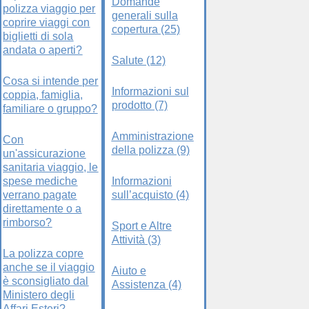
Domande
polizza viaggio per
generali sulla
coprire viaggi con
copertura (25)
biglietti di sola
andata o aperti?
Salute (12)
Cosa si intende per
Informazioni sul
coppia, famiglia,
prodotto (7)
familiare o gruppo?
Amministrazione
Con
della polizza (9)
un'assicurazione
sanitaria viaggio, le
spese mediche
Informazioni
verrano pagate
sull’acquisto (4)
direttamente o a
rimborso?
Sport e Altre
Attività (3)
La polizza copre
anche se il viaggio
Aiuto e
è sconsigliato dal
Assistenza (4)
Ministero degli
Affari Esteri?