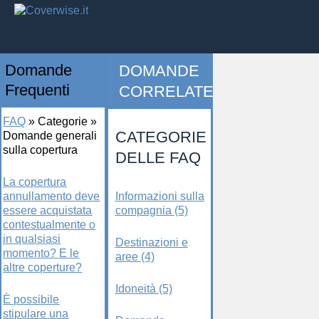
Domande
DOMANDE
Frequenti
CORRELATE
FAQ
»
Categorie
»
CATEGORIE
Domande generali
sulla copertura
DELLE FAQ
La copertura
annullamento deve
Informazioni sulla
essere acquistata
compagnia (5)
contestualmente o
in qualsiasi
Destinazioni e
momento? E le
aree (4)
altre coperture?
Idoneità (5)
È possibile
stipulare una