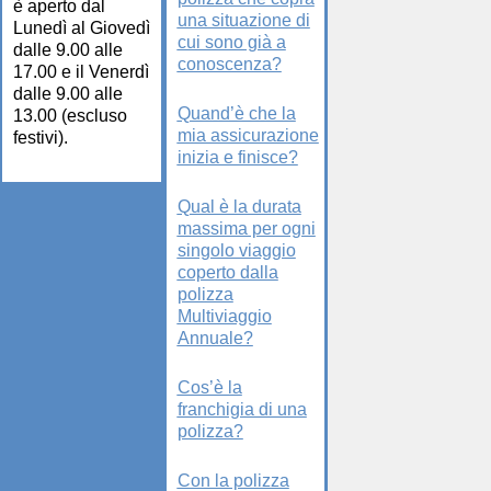
è aperto dal
una situazione di
Lunedì al Giovedì
cui sono già a
dalle 9.00 alle
conoscenza?
17.00 e il Venerdì
dalle 9.00 alle
Quand’è che la
13.00 (escluso
mia assicurazione
festivi).
inizia e finisce?
Qual è la durata
massima per ogni
singolo viaggio
coperto dalla
polizza
Multiviaggio
Annuale?
Cos’è la
franchigia di una
polizza?
Con la polizza