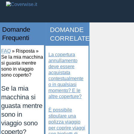
Domande
DOMANDE
Frequenti
CORRELATE
FAQ
»
Risposta
»
La copertura
Se la mia macchina
annullamento
si guasta mentre
deve essere
sono in viaggio
acquistata
sono coperto?
contestualmente
o in qualsiasi
Se la mia
momento? E le
macchina si
altre coperture?
guasta mentre
È possibile
sono in
stipulare una
viaggio sono
polizza viaggio
per coprire viaggi
coperto?
con biglietti di