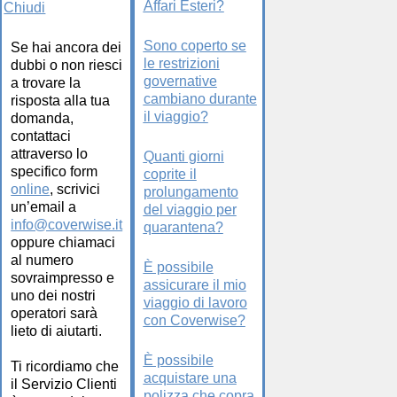
Affari Esteri?
Chiudi
Sono coperto se
Se hai ancora dei
le restrizioni
dubbi o non riesci
governative
a trovare la
cambiano durante
risposta alla tua
il viaggio?
domanda,
contattaci
attraverso lo
Quanti giorni
specifico form
coprite il
online
, scrivici
prolungamento
un’email a
del viaggio per
info@coverwise.it
quarantena?
oppure chiamaci
al numero
È possibile
sovraimpresso e
assicurare il mio
uno dei nostri
viaggio di lavoro
operatori sarà
con Coverwise?
lieto di aiutarti.
È possibile
Ti ricordiamo che
acquistare una
il Servizio Clienti
polizza che copra