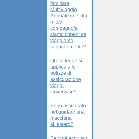
familiare
Multiviaggio
Annuale io e il/la
mio/a
compagno/a
siamo coperti se
viaggiamo
separatamente?
Quale legge si
applica alle
polizze di
assicurazione
viaggi
Coverwise?
Sono assicurato
nel guidare una
macchina
all’estero?
Se oggi acquisto