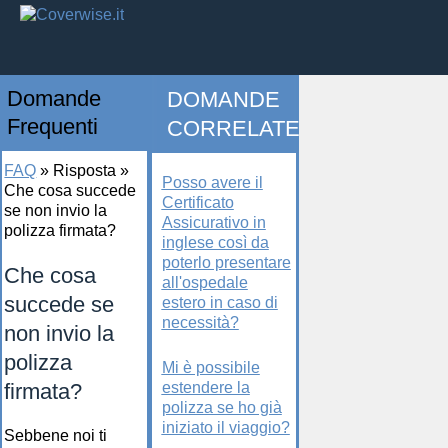
Domande
DOMANDE
Frequenti
CORRELATE
FAQ
»
Risposta
»
Posso avere il
Che cosa succede
Certificato
se non invio la
Assicurativo in
polizza firmata?
inglese così da
poterlo presentare
Che cosa
all'ospedale
succede se
estero in caso di
necessità?
non invio la
polizza
Mi è possibile
firmata?
estendere la
polizza se ho già
iniziato il viaggio?
Sebbene noi ti