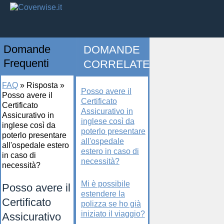
Domande
DOMANDE
Frequenti
CORRELATE
FAQ
»
Risposta
»
Posso avere il
Posso avere il
Certificato
Certificato
Assicurativo in
Assicurativo in
inglese così da
inglese così da
poterlo presentare
poterlo presentare
all'ospedale
all'ospedale estero
estero in caso di
in caso di
necessità?
necessità?
Mi è possibile
Posso avere il
estendere la
Certificato
polizza se ho già
iniziato il viaggio?
Assicurativo