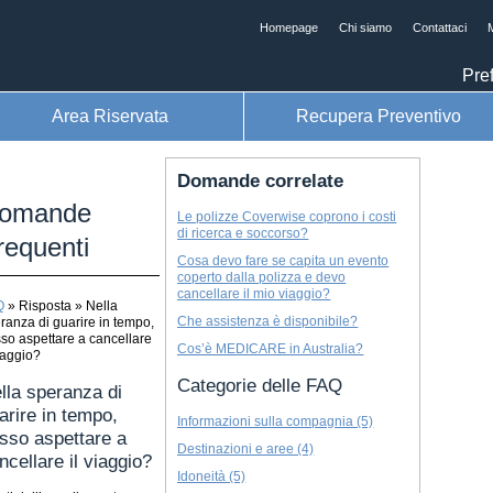
Homepage
Chi siamo
Contattaci
M
Pref
Area Riservata
Recupera Preventivo
Domande correlate
omande
Le polizze Coverwise coprono i costi
di ricerca e soccorso?
requenti
Cosa devo fare se capita un evento
coperto dalla polizza e devo
cancellare il mio viaggio?
Q
»
Risposta
»
Nella
Che assistenza è disponibile?
ranza di guarire in tempo,
so aspettare a cancellare
Cos’è MEDICARE in Australia?
viaggio?
Categorie delle FAQ
lla speranza di
arire in tempo,
Informazioni sulla compagnia (5)
sso aspettare a
Destinazioni e aree (4)
ncellare il viaggio?
Idoneità (5)