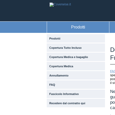
Prodotti
Prodotti
Copertura Tutto Incluso
D
F
Copertura Medica e bagaglio
Copertura Medica
FA
spe
Annullamento
pos
il 
FAQ
Ne
Fascicolo Informativo
gu
po
Recedere dal contratto qui
ca