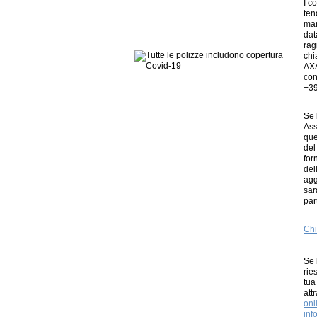
I c
ten
man
dat
rag
chi
AXA
con
+39
Se 
Ass
que
del
for
del
agg
sar
par
Chi
Se 
rie
tua
att
onl
inf