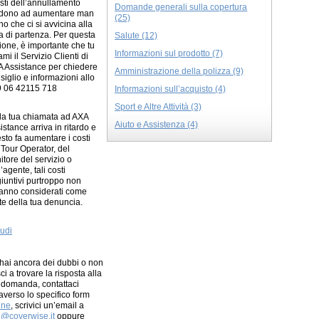
osti dell’annullamento
Domande generali sulla copertura
dono ad aumentare man
(25)
o che ci si avvicina alla
a di partenza. Per questa
Salute (12)
ione, è importante che tu
Informazioni sul prodotto (7)
ami il Servizio Clienti di
 Assistance per chiedere
Amministrazione della polizza (9)
siglio e informazioni allo
 06 42115 718
Informazioni sull’acquisto (4)
Sport e Altre Attività (3)
la tua chiamata ad AXA
Aiuto e Assistenza (4)
istance arriva in ritardo e
sto fa aumentare i costi
 Tour Operator, del
nitore del servizio o
l’agente, tali costi
iuntivi purtroppo non
anno considerati come
te della tua denuncia.
udi
hai ancora dei dubbi o non
sci a trovare la risposta alla
 domanda, contattaci
raverso lo specifico form
ine
, scrivici un’email a
o@coverwise.it
oppure