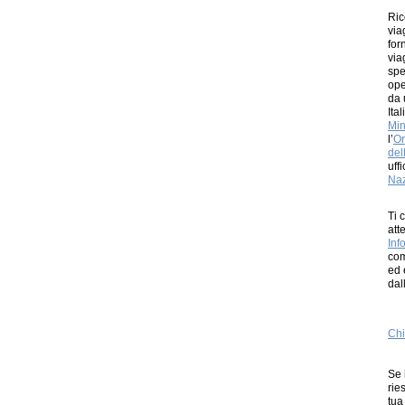
Ric
via
for
via
spe
ope
da 
Ita
Min
l’
Or
del
uff
Naz
Ti 
att
Inf
com
ed 
dal
Chi
Se 
rie
tua