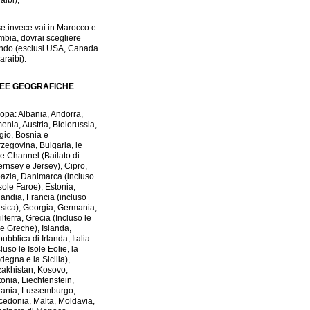
aibi);
se invece vai in Marocco e
bia, dovrai scegliere
do (esclusi USA, Canada
araibi).
EE GEOGRAFICHE
opa:
Albania, Andorra,
enia, Austria, Bielorussia,
gio, Bosnia e
zegovina, Bulgaria, le
le Channel (Bailato di
rnsey e Jersey), Cipro,
azia, Danimarca (incluso
Isole Faroe), Estonia,
landia, Francia (incluso
sica), Georgia, Germania,
ilterra, Grecia (Incluso le
le Greche), Islanda,
ubblica di Irlanda, Italia
cluso le Isole Eolie, la
degna e la Sicilia),
akhistan, Kosovo,
tonia, Liechtenstein,
uania, Lussemburgo,
edonia, Malta, Moldavia,