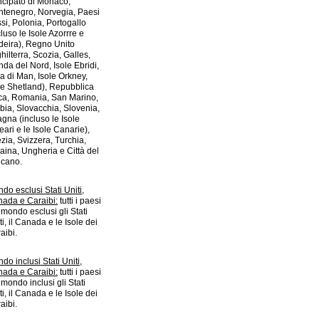
ncipato di Monaco,
tenegro, Norvegia, Paesi
si, Polonia, Portogallo
cluso le Isole Azorrre e
eira), Regno Unito
ghilterra, Scozia, Galles,
anda del Nord, Isole Ebridi,
la di Man, Isole Orkney,
le Shetland), Repubblica
a, Romania, San Marino,
bia, Slovacchia, Slovenia,
gna (incluso le Isole
eari e le Isole Canarie),
zia, Svizzera, Turchia,
aina, Ungheria e Città del
icano.
do esclusi Stati Uniti,
ada e Caraibi:
tutti i paesi
 mondo esclusi gli Stati
ti, il Canada e le Isole dei
aibi.
do inclusi Stati Uniti,
ada e Caraibi:
tutti i paesi
 mondo inclusi gli Stati
ti, il Canada e le Isole dei
aibi.