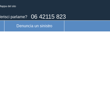
appa del sito
06 42115 823
erisci parlarne?
Denuncia un sinistro