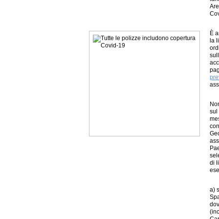
Are
Cov
È a
la 
ord
sul
acc
pag
pre
ass
Non
sul
mes
con
Geo
ass
Pae
sel
di 
ese
a) 
Spa
dov
(in