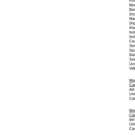
Pri
Mon
Bas
(in
Mad
(In
Irl
Iso
Iso
Cec
Ser
Spa
Bal
Sve
Ucr
Vat
Mon
Can
del
Uni
Car
Mon
Can
del
Uni
Car