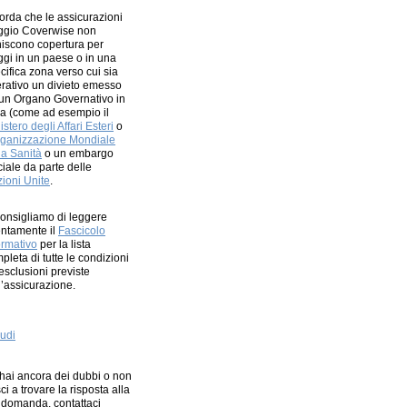
orda che le assicurazioni
ggio Coverwise non
niscono copertura per
ggi in un paese o in una
cifica zona verso cui sia
rativo un divieto emesso
un Organo Governativo in
lia (come ad esempio il
istero degli Affari Esteri
o
ganizzazione Mondiale
la Sanità
o un embargo
iciale da parte delle
ioni Unite
.
consigliamo di leggere
entamente il
Fascicolo
ormativo
per la lista
pleta di tutte le condizioni
esclusioni previste
l’assicurazione.
udi
hai ancora dei dubbi o non
sci a trovare la risposta alla
 domanda, contattaci