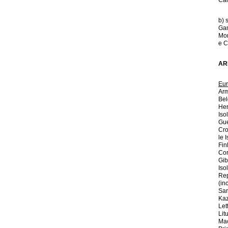
Car
b) 
Gam
Mon
e C
AR
Eur
Arm
Bel
Her
Iso
Gue
Cro
le 
Fin
Cor
Gib
Iso
Rep
(in
Sar
Kaz
Let
Lit
Mac