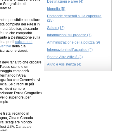
Destinazioni e aree (4)
e Geografiche di
erwise.
Idoneità (5)
Domande generali sulla copertura
nche possibile consultare
(25)
lista completa dei Paesi in
Salute (12)
ine alfabetico, cliccando
l'aiuto che comparirà
Informazioni sul prodotto (7)
anto a Destinazione sulla
ina per il
calcolo del
Amministrazione della polizza (9)
ventivo
della tua
Informazioni sull’acquisto (4)
icurazione viaggi.
Sport e Altre Attività (3)
 devi far altro che cliccare
Aiuto e Assistenza (4)
 Paese scelto e un
saggio comparirà
fermando l’Area
grafica che Coverwise vi
ocia. Se ti rechi in più
si, devi sempre
ezionare l’Area Geografica
livello superiore, per
mpio:
se ti stai recando in
gna, Cina e Canada
rai scegliere Mondo
clusi USA, Canada e