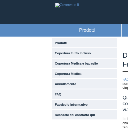
Prodotti
Prodotti
Copertura Tutto Incluso
D
F
Copertura Medica e bagaglio
Copertura Medica
FA
son
Annullamento
via
FAQ
Qu
co
Fascicolo Informativo
vi
Recedere dal contratto qui
Le 
chi
fan