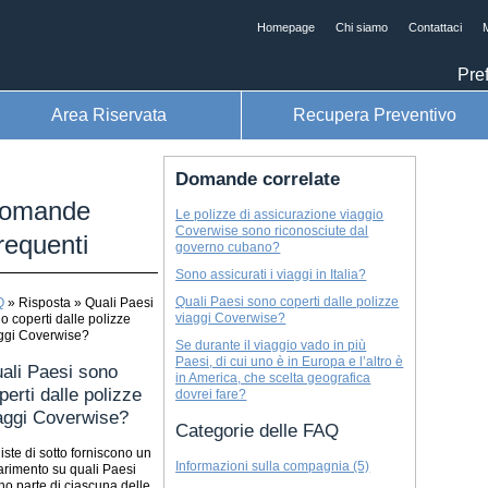
Homepage
Chi siamo
Contattaci
M
Pref
Area Riservata
Recupera Preventivo
Domande correlate
omande
Le polizze di assicurazione viaggio
Coverwise sono riconosciute dal
requenti
governo cubano?
Sono assicurati i viaggi in Italia?
Quali Paesi sono coperti dalle polizze
Q
»
Risposta
»
Quali Paesi
viaggi Coverwise?
o coperti dalle polizze
ggi Coverwise?
Se durante il viaggio vado in più
Paesi, di cui uno è in Europa e l’altro è
ali Paesi sono
in America, che scelta geografica
perti dalle polizze
dovrei fare?
aggi Coverwise?
Categorie delle FAQ
liste di sotto forniscono un
Informazioni sulla compagnia (5)
arimento su quali Paesi
no parte di ciascuna delle