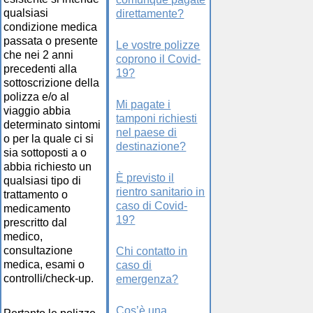
qualsiasi
direttamente?
condizione medica
passata o presente
Le vostre polizze
che nei 2 anni
coprono il Covid-
precedenti alla
19?
sottoscrizione della
polizza e/o al
Mi pagate i
viaggio abbia
tamponi richiesti
determinato sintomi
nel paese di
o per la quale ci si
destinazione?
sia sottoposti a o
abbia richiesto un
È previsto il
qualsiasi tipo di
rientro sanitario in
trattamento o
caso di Covid-
medicamento
19?
prescritto dal
medico,
consultazione
Chi contatto in
medica, esami o
caso di
controlli/check-up.
emergenza?
Cos’è una