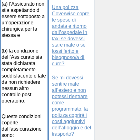
(a) l’Assicurato non
Una polizza
stia aspettando di
Coverwise copre
essere sottoposto a
le spese di
un’operazione
andata e ritorno
chirurgica per la
dall’ospedale in
stessa e
taxi se dovessi
stare male o se
(b) la condizione
fossi ferito e
dell’Assicurato sia
bisognoso/a di
stata dichiarata
cure?
completamente
soddisfacente e tale
Se mi dovessi
da non richiedere
sentire male
nessun altro
all’estero e non
controllo post-
potessi rientrare
operatorio.
come
programmato, la
polizza coprirà i
Queste condizioni
costi aggiuntivi
coperte
dell’alloggio e del
dall'assicurazione
trasporto?
sono: