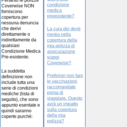
Pertanto le polizze
condizione
Coverwise NON
medica
forniscono
preesistente?
copertura per
nessuna denuncia
che derivi
La cura dei denti
direttamente o
rientra nella
indirettamente da
copertura della
qualsiasi
mia polizza di
Condizione Medica
assicurazione
Pre-esistente.
viaggi
Coverwise?
La suddetta
Preferirei non fare
definizione non
le vaccinazioni
include tutta una
raccomandate
serie di condizioni
prima di
mediche (lista di
viaggiare. Questo
seguito), che sono
avrà un impatto
appunto esentate e
sulla copertura
quindi saranno
della mia
coperte purchè:
polizza?