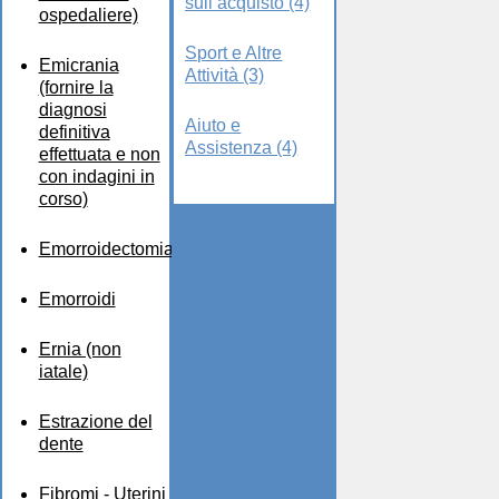
sull’acquisto (4)
ospedaliere)
Sport e Altre
Emicrania
Attività (3)
(fornire la
diagnosi
Aiuto e
definitiva
Assistenza (4)
effettuata e non
con indagini in
corso)
Emorroidectomia
Emorroidi
Ernia (non
iatale)
Estrazione del
dente
Fibromi - Uterini