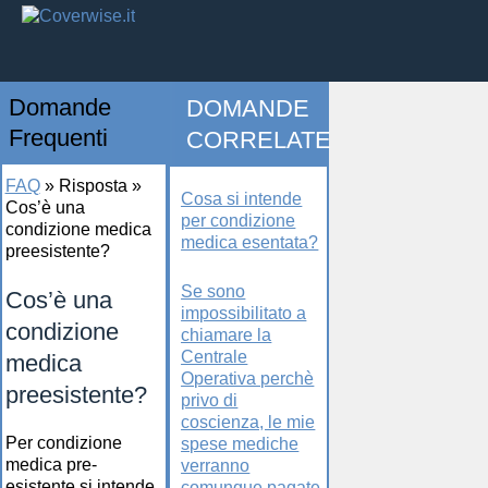
Domande
DOMANDE
Frequenti
CORRELATE
FAQ
»
Risposta
»
Cosa si intende
Cos’è una
per condizione
condizione medica
medica esentata?
preesistente?
Se sono
Cos’è una
impossibilitato a
condizione
chiamare la
Centrale
medica
Operativa perchè
preesistente?
privo di
coscienza, le mie
Per condizione
spese mediche
medica pre-
verranno
esistente si intende
comunque pagate