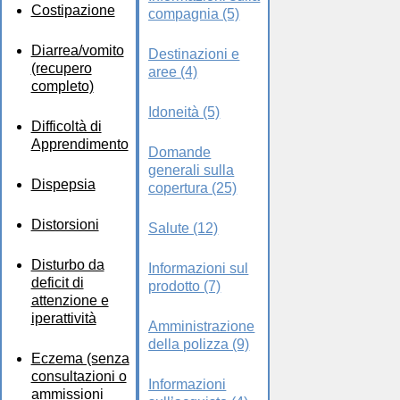
Costipazione
compagnia (5)
Diarrea/vomito
Destinazioni e
(recupero
aree (4)
completo)
Idoneità (5)
Difficoltà di
Apprendimento
Domande
generali sulla
Dispepsia
copertura (25)
Distorsioni
Salute (12)
Disturbo da
Informazioni sul
deficit di
prodotto (7)
attenzione e
iperattività
Amministrazione
della polizza (9)
Eczema (senza
consultazioni o
Informazioni
ammissioni