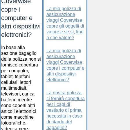
Coverwise
copre i
La mia polizza di
assicurazione
computer e
viaggi Coverwise
altri dispositivi
copre gli oggetti di
valore e se sì, fino
elettronici?
a che valore?
In base alla
La mia polizza di
sezione bagaglio
assicurazione
della polizza non si
viaggi Coverwise
fornisce copertura
copre i computer e
per computer,
altri dispositivi
tablet, telefoni
elettronici?
cellulari, lettori
multimediali,
La nostra polizza
televisori, carica
ci fornirà copertura
batterie mentre
per i capi di
sono coperti altri
vestiario di prima
articoli elettronici
necessità in caso
come macchine
di ritardo del
fotografiche,
bagaglio?
videocamere,