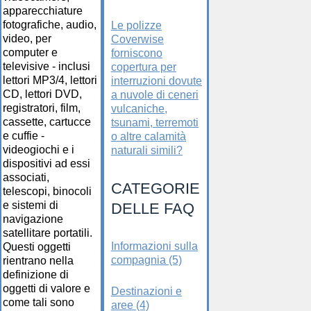
apparecchiature
fotografiche, audio,
Le polizze
video, per
Coverwise
computer e
forniscono
televisive - inclusi
copertura per
lettori MP3/4, lettori
interruzioni dovute
CD, lettori DVD,
a nuvole di ceneri
registratori, film,
vulcaniche,
cassette, cartucce
tsunami, terremoti
e cuffie -
o altre calamità
videogiochi e i
naturali simili?
dispositivi ad essi
associati,
CATEGORIE
telescopi, binocoli
e sistemi di
DELLE FAQ
navigazione
satellitare portatili.
Informazioni sulla
Questi oggetti
compagnia (5)
rientrano nella
definizione di
oggetti di valore e
Destinazioni e
come tali sono
aree (4)