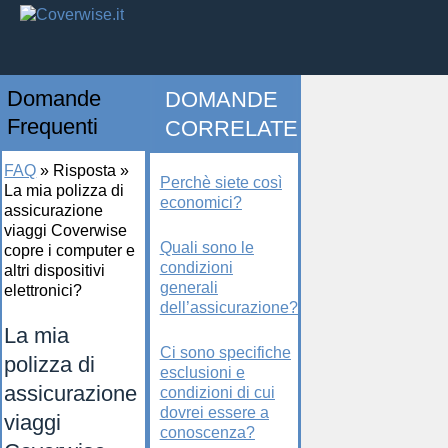
Domande
DOMANDE
Frequenti
CORRELATE
FAQ
»
Risposta
»
Perchè siete così
La mia polizza di
economici?
assicurazione
viaggi Coverwise
Quali sono le
copre i computer e
condizioni
altri dispositivi
generali
elettronici?
dell’assicurazione?
La mia
Ci sono specifiche
polizza di
esclusioni e
assicurazione
condizioni di cui
dovrei essere a
viaggi
conoscenza?