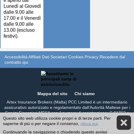
è aperto dal
Lunedì al Giovedì
dalle 9.00 alle
17.00 e il Venerdì
dalle 9.00 alle
13.00 (escluso
festivi).
Accessibilità
Affiliati
Dati Societari
Cookies
Privacy
Recedere dal
contratto qui
Mappa del sito
Chi siamo
Artex Insurance Brokers (Malta) PCC Limited è un intermediario
assicurativo autorizzato e regolamentato dall’Autorità Maltese per i
Servizi Finanziari MFSA con il numero di registrazione: C 91762 e
Questo sito web utilizza cookie propri e di terze parti. Per
iscritto all'Elenco degli Intermediari dell’Unione Europea dell’IVASS
saperne di piú o per negare il consenso,
con n° UE00010908.
clicca qui
.
Continuando la navigazione o chiudendo questo avviso