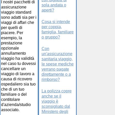
I nostri pacchetti di
sola andata o
assicurazione
aperti?
viaggio standard
sono adatti sia per i
Cosa si intende
viaggi di affari che
per coppia,
per quelli di
famiglia, familiare
piacere. Per
o gruppo?
esempio, la
prestazione
opzionale
Con
annullamento
un'assicurazione
viaggio ha validità
sanitaria viaggio,
nel caso tu dovessi
le spese mediche
cancellare un
verrano pagate
viaggio di lavoro a
direttamente o a
causa di ricovero
rimborso?
ospedaliero sia tuo
che di un tuo
La polizza copre
familiare o del
anche se il
contitolare
viaggio è
d'azienda/studio
sconsigliato dal
associato.
Ministero degli