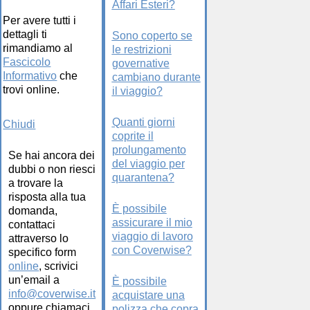
Affari Esteri?
Per avere tutti i
dettagli ti
Sono coperto se
rimandiamo al
le restrizioni
Fascicolo
governative
Informativo
che
cambiano durante
trovi online.
il viaggio?
Quanti giorni
Chiudi
coprite il
prolungamento
Se hai ancora dei
del viaggio per
dubbi o non riesci
quarantena?
a trovare la
risposta alla tua
È possibile
domanda,
assicurare il mio
contattaci
viaggio di lavoro
attraverso lo
con Coverwise?
specifico form
online
, scrivici
un’email a
È possibile
info@coverwise.it
acquistare una
oppure chiamaci
polizza che copra