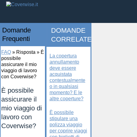
Domande
DOMANDE
Frequenti
CORRELATE
FAQ
»
Risposta
»
È
La copertura
possibile
annullamento
assicurare il mio
deve essere
viaggio di lavoro
acquistata
con Coverwise?
contestualmente
o in qualsiasi
È possibile
momento? E le
assicurare il
altre coperture?
mio viaggio di
È possibile
lavoro con
stipulare una
Coverwise?
polizza viaggio
per coprire viaggi
con biglietti di