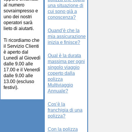
al numero
una situazione di
sovraimpresso e
cui sono già a
uno dei nostri
conoscenza?
operatori sarà
lieto di aiutarti.
Quand’è che la
mia assicurazione
Ti ricordiamo che
inizia e finisce?
il Servizio Clienti
è aperto dal
Qual è la durata
Lunedì al Giovedì
massima per ogni
dalle 9.00 alle
singolo viaggio
17.00 e il Venerdì
coperto dalla
dalle 9.00 alle
polizza
13.00 (escluso
Multiviaggio
festivi).
Annuale?
Cos’è la
franchigia di una
polizza?
Con la polizza