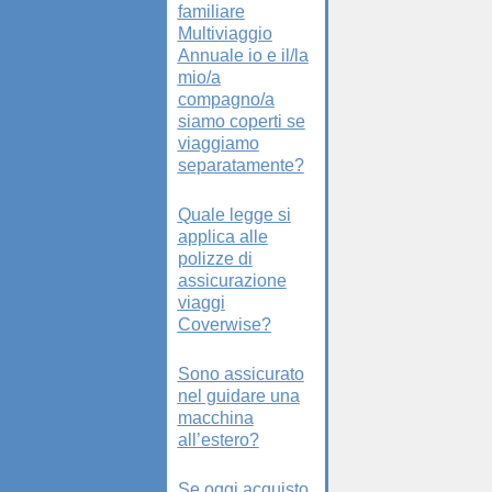
familiare
Multiviaggio
Annuale io e il/la
mio/a
compagno/a
siamo coperti se
viaggiamo
separatamente?
Quale legge si
applica alle
polizze di
assicurazione
viaggi
Coverwise?
Sono assicurato
nel guidare una
macchina
all’estero?
Se oggi acquisto