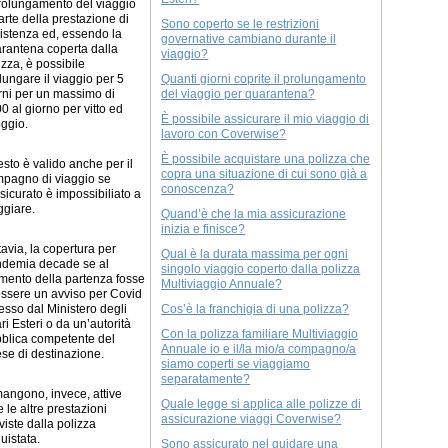
prolungamento del viaggio
arte della prestazione di
Sono coperto se le restrizioni
istenza ed, essendo la
governative cambiano durante il
rantena coperta dalla
viaggio?
izza, è possibile
lungare il viaggio per 5
Quanti giorni coprite il prolungamento
rni per un massimo di
del viaggio per quarantena?
0 al giorno per vitto ed
È possibile assicurare il mio viaggio di
oggio.
lavoro con Coverwise?
È possibile acquistare una polizza che
sto è valido anche per il
copra una situazione di cui sono già a
pagno di viaggio se
conoscenza?
ssicurato è impossibiliato a
ggiare.
Quand’è che la mia assicurazione
inizia e finisce?
tavia, la copertura per
Qual è la durata massima per ogni
demia decade se al
singolo viaggio coperto dalla polizza
ento della partenza fosse
Multiviaggio Annuale?
essere un avviso per Covid
sso dal Ministero degli
Cos’è la franchigia di una polizza?
ari Esteri o da un’autorità
Con la polizza familiare Multiviaggio
blica competente del
Annuale io e il/la mio/a compagno/a
se di destinazione.
siamo coperti se viaggiamo
separatamente?
angono, invece, attive
Quale legge si applica alle polizze di
te le altre prestazioni
assicurazione viaggi Coverwise?
viste dalla polizza
uistata.
Sono assicurato nel guidare una