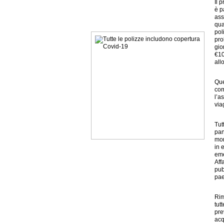
Il 
è p
ass
qua
pol
pro
gio
€10
all
Que
com
l’a
via
Tut
pan
mom
in 
eme
Aff
pub
pae
Rim
tut
pre
acq