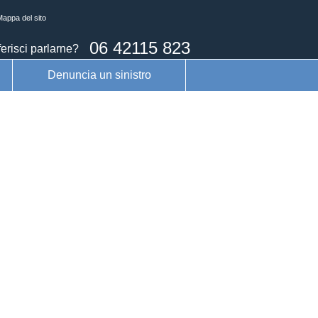
appa del sito
06 42115 823
erisci parlarne?
Denuncia un sinistro