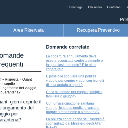
Homepage
Chi siamo
Contattaci
M
Pref
Area Riservata
Recupera Preventivo
Domande correlate
omande
La copertura annullamento deve
essere acquistata contestualmente o
requenti
in qualsiasi momento? E le altre
coperture?
È possibile stipulare una polizza
Q
»
Risposta
»
Quanti
viaggio per coprire viaggi con biglietti
ni coprite il
di sola andata o aperti?
lungamento del viaggio
Cosa si intende per coppia, famiglia,
 quarantena?
familiare o gruppo?
anti giorni coprite il
Con un'assicurazione sanitaria
olungamento del
viaggio, le spese mediche verrano
pagate direttamente o a rimborso?
aggio per
arantena?
La polizza copre anche se il viaggio è
sconsigliato dal Ministero degli Affari
Esteri?