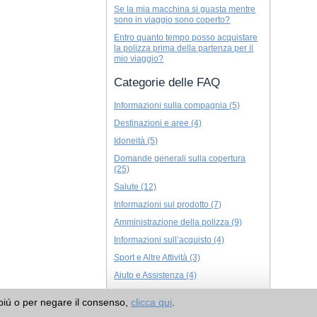
Se la mia macchina si guasta mentre
sono in viaggio sono coperto?
Entro quanto tempo posso acquistare
la polizza prima della partenza per il
mio viaggio?
Categorie delle FAQ
Informazioni sulla compagnia (5)
Destinazioni e aree (4)
Idoneità (5)
Domande generali sulla copertura
(25)
Salute (12)
Informazioni sul prodotto (7)
Amministrazione della polizza (9)
Informazioni sull’acquisto (4)
Sport e Altre Attività (3)
Aiuto e Assistenza (4)
 piú o per negare il consenso,
clicca qui
.
Richiedere un preventivo per l’assicurazione viaggio >
Assicurare un biglietto a