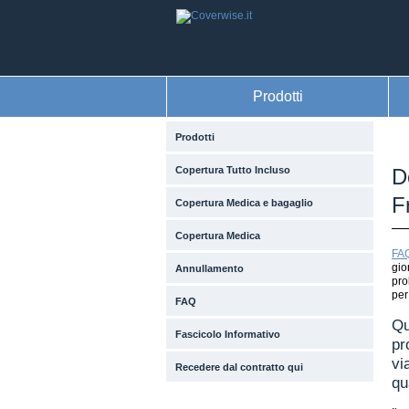
Prodotti
Prodotti
Copertura Tutto Incluso
D
F
Copertura Medica e bagaglio
Copertura Medica
FA
gior
Annullamento
pro
per
FAQ
Qu
Fascicolo Informativo
pr
vi
Recedere dal contratto qui
qu