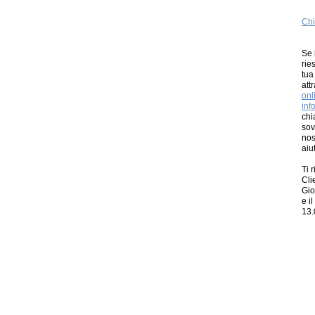
Chi
Se 
rie
tua
att
onl
inf
chi
sov
nos
aiut
Ti 
Cli
Gio
e i
13.