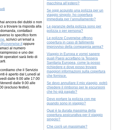
macchina all’estero?
udi
Se oggi acquisto una polizza per un
viaggio singolo, ho copertura
immediata per l’annullamento?
hai ancora dei dubbi o non
sci a trovare la risposta alla
Le garanzie della polizza sono per
 domanda, contattaci
polizza o per persona?
raverso lo specifico form
Le polizze Coverwise offrono
ine
, scrivici un’email a
copertura in caso di fallimento
o@coverwise.it
oppure
improvviso della compagnia aerea?
amaci al numero
raimpresso e uno dei
Viaggio in Europa e vorrei sapere
tri operatori sarà lieto di
quali Paesi accettano la Tessera
arti.
Sanitaria Europea, come la posso
richiedere e dove posso trovare
ricordiamo che il Servizio
maggiori informazioni sulla copertura
enti è aperto dal Lunedì al
che fornisce.
vedì dalle 9.00 alle 17.00
l Venerdì dalle 9.00 alle
Se devo annullare il mio viaggio, potrò
00 (escluso festivi).
chiedere il rimborso per le escursioni
che ho già pagato?
Devo portare la polizza con me
quando sono in viaggio?
Qual è la durata massima della
copertura assicurativa per il viaggio
singolo?
Che cos'è un massimale?