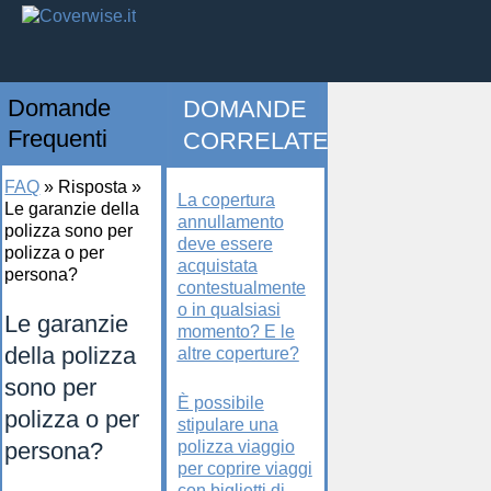
Domande
DOMANDE
Frequenti
CORRELATE
FAQ
»
Risposta
»
La copertura
Le garanzie della
annullamento
polizza sono per
deve essere
polizza o per
acquistata
persona?
contestualmente
o in qualsiasi
Le garanzie
momento? E le
della polizza
altre coperture?
sono per
È possibile
polizza o per
stipulare una
persona?
polizza viaggio
per coprire viaggi
con biglietti di