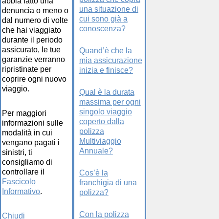
abbia fatto una
una situazione di
denuncia o meno o
cui sono già a
dal numero di volte
conoscenza?
che hai viaggiato
durante il periodo
assicurato, le tue
Quand’è che la
garanzie verranno
mia assicurazione
ripristinate per
inizia e finisce?
coprire ogni nuovo
viaggio.
Qual è la durata
massima per ogni
singolo viaggio
Per maggiori
coperto dalla
informazioni sulle
polizza
modalità in cui
Multiviaggio
vengano pagati i
Annuale?
sinistri, ti
consigliamo di
controllare il
Cos’è la
Fascicolo
franchigia di una
Informativo
.
polizza?
Con la polizza
Chiudi