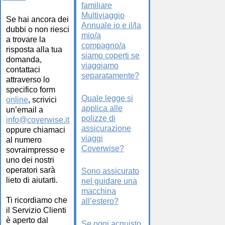
familiare
Multiviaggio
Se hai ancora dei
Annuale io e il/la
dubbi o non riesci
mio/a
a trovare la
compagno/a
risposta alla tua
siamo coperti se
domanda,
viaggiamo
contattaci
separatamente?
attraverso lo
specifico form
Quale legge si
online
, scrivici
applica alle
un’email a
polizze di
info@coverwise.it
assicurazione
oppure chiamaci
viaggi
al numero
Coverwise?
sovraimpresso e
uno dei nostri
operatori sarà
Sono assicurato
lieto di aiutarti.
nel guidare una
macchina
Ti ricordiamo che
all’estero?
il Servizio Clienti
è aperto dal
Se oggi acquisto