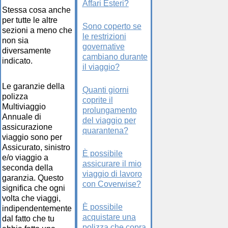
Affari Esteri?
Stessa cosa anche
per tutte le altre
Sono coperto se
sezioni a meno che
le restrizioni
non sia
governative
diversamente
cambiano durante
indicato.
il viaggio?
Le garanzie della
Quanti giorni
polizza
coprite il
Multiviaggio
prolungamento
Annuale di
del viaggio per
assicurazione
quarantena?
viaggio sono per
Assicurato, sinistro
È possibile
e/o viaggio a
assicurare il mio
seconda della
viaggio di lavoro
garanzia. Questo
con Coverwise?
significa che ogni
volta che viaggi,
È possibile
indipendentemente
acquistare una
dal fatto che tu
polizza che copra