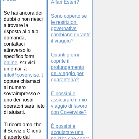
Affari Esteri?
Se hai ancora dei
Sono coperto se
dubbi o non riesci
le restrizioni
a trovare la
governative
risposta alla tua
cambiano durante
domanda,
il viaggio?
contattaci
attraverso lo
Quanti giorni
specifico form
coprite il
online
, scrivici
prolungamento
un’email a
del viaggio per
info@coverwise.it
quarantena?
oppure chiamaci
al numero
sovraimpresso e
È possibile
uno dei nostri
assicurare il mio
operatori sarà lieto
viaggio di lavoro
di aiutarti.
con Coverwise?
Ti ricordiamo che
È possibile
il Servizio Clienti
acquistare una
è aperto dal
polizza che copra