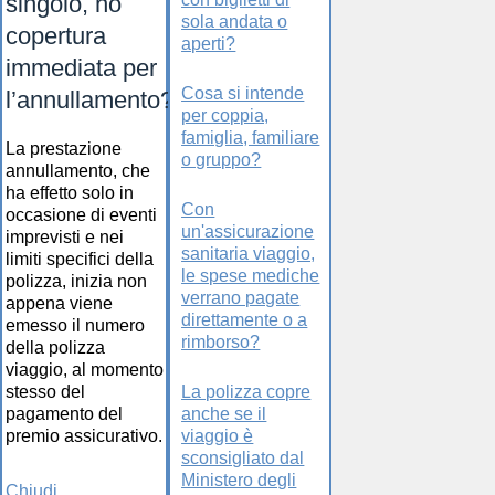
singolo, ho
sola andata o
copertura
aperti?
immediata per
Cosa si intende
l’annullamento?
per coppia,
famiglia, familiare
La prestazione
o gruppo?
annullamento, che
ha effetto solo in
Con
occasione di eventi
un'assicurazione
imprevisti e nei
sanitaria viaggio,
limiti specifici della
le spese mediche
polizza, inizia non
verrano pagate
appena viene
direttamente o a
emesso il numero
rimborso?
della polizza
viaggio, al momento
stesso del
La polizza copre
pagamento del
anche se il
premio assicurativo.
viaggio è
sconsigliato dal
Ministero degli
Chiudi