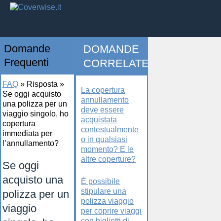
Domande
DOMANDE
Frequenti
CORRELATE
FAQ
»
Risposta
»
La copertura
Se oggi acquisto
annullamento
una polizza per un
deve essere
viaggio singolo, ho
acquistata
copertura
contestualmente
immediata per
o in qualsiasi
l’annullamento?
momento? E le
altre coperture?
Se oggi
acquisto una
È possibile
stipulare una
polizza per un
polizza viaggio
viaggio
per coprire viaggi
con biglietti di